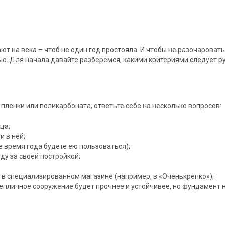
ют на века – чтоб не один год простояла. И чтобы не разочаровать
ю. Для начала давайте разберемся, какими критериями следует р
, пленки или поликарбоната, ответьте себе на несколько вопросов:
ца;
и в ней;
е время года будете ею пользоваться);
ду за своей постройкой;
е в специализированном магазине (например, в «Оченькрепко»);
тепличное сооружение будет прочнее и устойчивее, но фундамент 