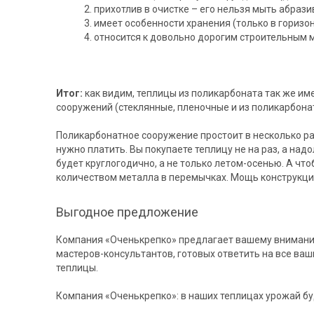
прихотлив в очистке – его нельзя мыть абраз
имеет особенности хранения (только в горизо
относится к довольно дорогим строительным 
Итог:
как видим, теплицы из поликарбоната так же им
сооружений (стеклянные, пленочные и из поликарбона
Поликарбонатное сооружение простоит в несколько раз
нужно платить. Вы покупаете теплицу не на раз, а над
будет круглогодично, а не только летом-осенью. А ч
количеством металла в перемычках. Мощь конструкци
Выгодное предложение
Компания «Оченькрепко» предлагает вашему вниман
мастеров-консультантов, готовых ответить на все ваш
теплицы.
Компания «Оченькрепко»: в наших теплицах урожай бу