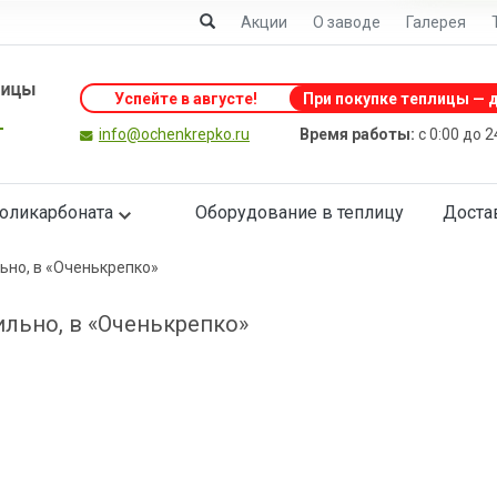
Акции
О заводе
Галерея
Успейте в августе
!
При покупке теплицы — д
info@ochenkrepko.ru
Время работы:
с 0:00 до 
поликарбоната
Оборудование в теплицу
Доста
ьно, в «Оченькрепко»
льно, в «Оченькрепко»