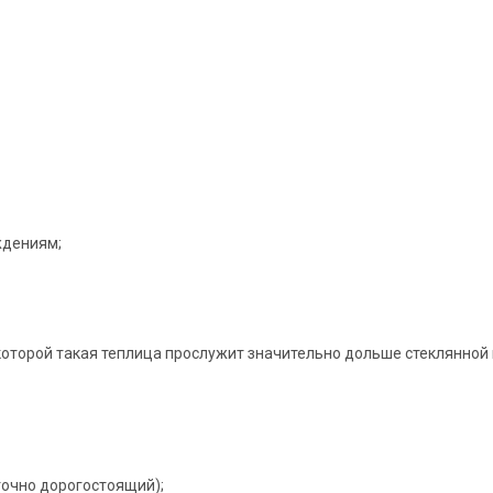
ждениям;
которой такая теплица прослужит значительно дольше стеклянной и
точно дорогостоящий);