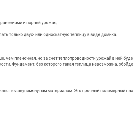
т ранениями и порчей урожая;
лать только двух- или односкатную теплицу в виде домика.
е, чем пленочная, но за счет теплопроводности урожай в ней буд
кости. Фундамент, без которого такая теплица невозможна, обойд
налог вышеупомянутым материалам. Это прочный полимерный плас