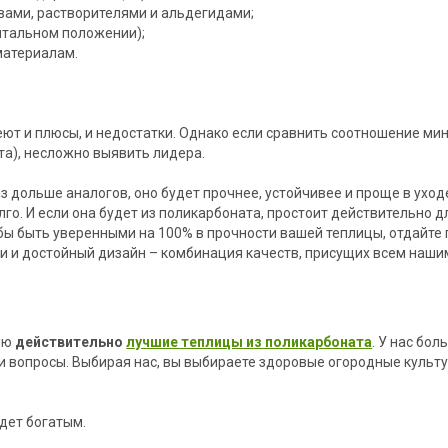
ивами, растворителями и альдегидами;
нтальном положении);
материалам.
еют и плюсы, и недостатки. Однако если сравнить соотношение мин
та), несложно выявить лидера.
 дольше аналогов, оно будет прочнее, устойчивее и проще в уходе
олго. И если она будет из поликарбоната, простоит действительно 
тобы быть уверенными на 100% в прочности вашей теплицы, отдайт
и и достойный дизайн – комбинация качеств, присущих всем наши
ию
действительно
лучшие теплицы из поликарбоната
. У нас бо
и вопросы. Выбирая нас, вы выбираете здоровые огородные культу
дет богатым.