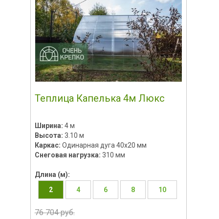
Теплица Капелька 4м Люкс
Ширина:
4 м
Высота:
3.10 м
Каркас:
Одинарная дуга 40х20 мм
Снеговая нагрузка:
310 мм
Длина (м):
2
4
6
8
10
76 704 руб.