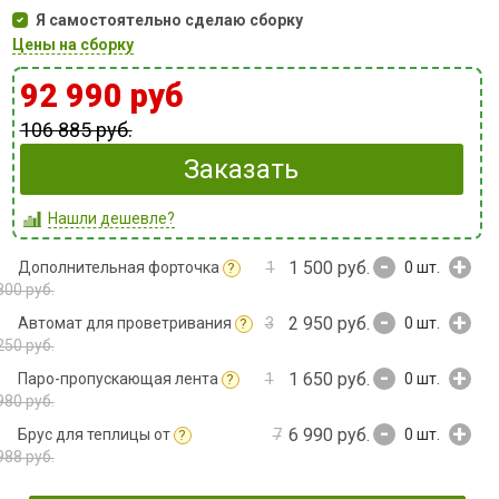
Я самостоятельно сделаю сборку
Цены на сборку
92 990 руб
106 885 руб.
Заказать
Нашли дешевле?
-
+
1 500 руб.
Дополнительная форточка
1
0
шт.
?
800 руб.
-
+
2 950 руб.
Автомат для проветривания
3
0
шт.
?
250 руб.
-
+
1 650 руб.
Паро-пропускающая лента
1
0
шт.
?
980 руб.
-
+
6 990 руб.
Брус для теплицы от
7
0
шт.
?
988 руб.