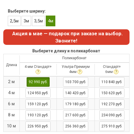
Выберите ширину:
2,5м
3м
3,5м
4м
Акция в мае — подарок при заказе на выбор.
Звоните!
Выберите длину и поликарбонат
Поликарбонат
Длина
4 мм Стандарт+
Ультра-Премиум
Стандарт+
?
?
?
4мм
6мм
2 м
92 990 руб.
103 700 руб.
110 840 руб.
4 м
124 950 руб.
140 420 руб.
150 620 руб.
6 м
159 120 руб.
179 180 руб.
192 270 руб.
8 м
193 120 руб.
217 600 руб.
234 090 руб.
10 м
226 950 руб.
256 360 руб.
275 910 руб.