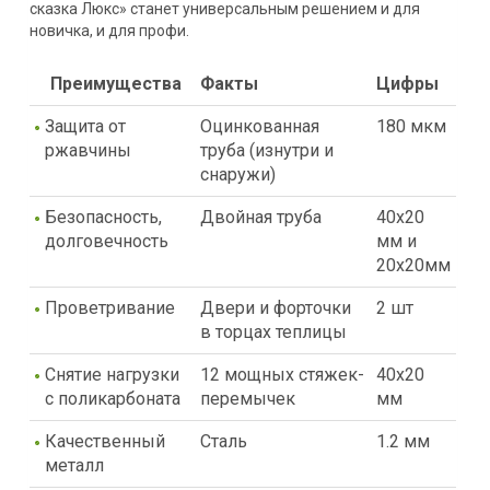
сказка Люкс» станет универсальным решением и для
новичка, и для профи.
Преимущества
Факты
Цифры
Защита от
Оцинкованная
180 мкм
ржавчины
труба (изнутри и
снаружи)
Безопасность,
Двойная труба
40х20
долговечность
мм и
20х20мм
Проветривание
Двери и форточки
2 шт
в торцах теплицы
Снятие нагрузки
12 мощных стяжек-
40х20
с поликарбоната
перемычек
мм
Качественный
Сталь
1.2 мм
металл