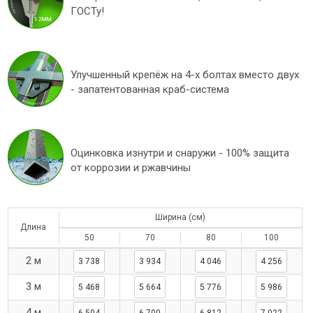
ГОСТу!
Улучшенный крепёж на 4-х болтах вместо двух
- запатентованная краб-система
Оцинковка изнутри и снаружи - 100% защита
от коррозии и ржавчины
Ширина (см)
Длина
50
70
80
100
2 м
3 738
3 934
4 046
4 256
3 м
5 468
5 664
5 776
5 986
4 м