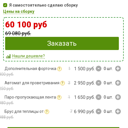
Я самостоятельно сделаю сборку
Цены на сборку
60 100 руб
69 080 руб.
Заказать
Нашли дешевле?
-
+
1 500 руб.
Дополнительная форточка
1
0
шт.
?
800 руб.
-
+
2 950 руб.
Автомат для проветривания
3
0
шт.
?
250 руб.
-
+
1 650 руб.
Паро-пропускающая лента
1
0
шт.
?
980 руб.
-
+
6 990 руб.
Брус для теплицы от
7
0
шт.
?
988 руб.