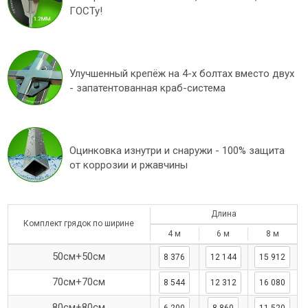
ГОСТу!
Улучшенный крепёж на 4-х болтах вместо двух
- запатентованная краб-система
Оцинковка изнутри и снаружи - 100% защита
от коррозии и ржавчины
Длина
Комплект грядок по ширине
4 м
6 м
8 м
50см+50см
8 376
12 144
15 912
70см+70см
8 544
12 312
16 080
80см+80см