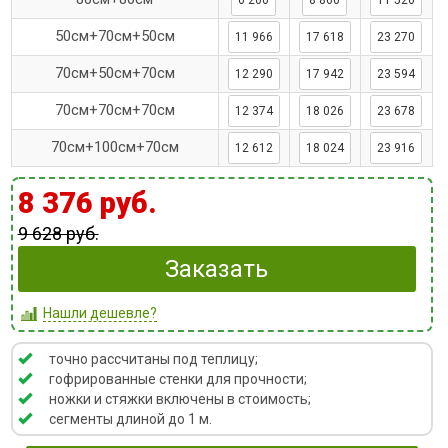
6 200
8 860
11 520
50см+70см+50см
11 966
17 618
23 270
70см+50см+70см
12 290
17 942
23 594
70см+70см+70см
12 374
18 026
23 678
70см+100см+70см
12 612
18 024
23 916
8 376 руб.
9 628 руб.
Заказать
Нашли дешевле?
точно рассчитаны под теплицу;
гофрированные стенки для прочности
;
ножки и стяжки включены в стоимость
;
сегменты длиной до 1 м
.